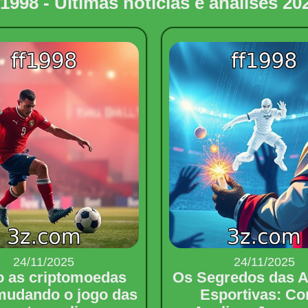
f1998 - Últimas notícias e análises 20
24/11/2025
24/11/2025
 as criptomoedas
Os Segredos das 
mudando o jogo das
Esportivas: C