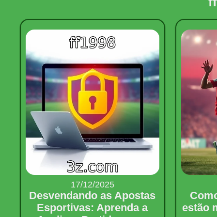
f
17/12/2025
Desvendando as Apostas
Como
Esportivas: Aprenda a
estão 