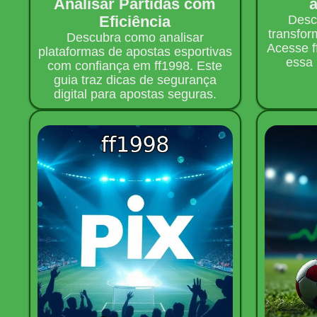
Analisar Partidas com
a
Eficiência
Desc
transfor
Descubra como analisar
Acesse f
plataformas de apostas esportivas
essa 
com confiança em ff1998. Este
guia traz dicas de segurança
digital para apostas seguras.