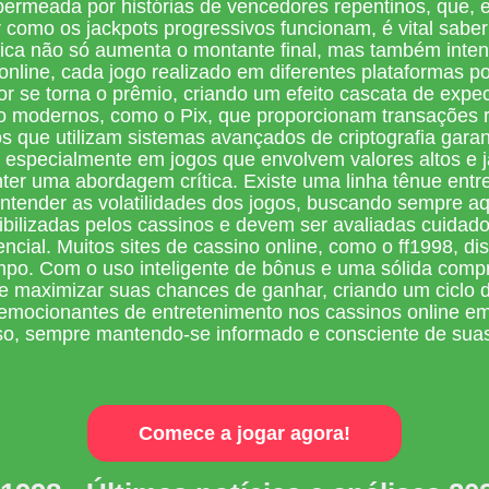
 permeada por histórias de vencedores repentinos, que
mo os jackpots progressivos funcionam, é vital saber qu
tica não só aumenta o montante final, mas também inten
nline, cada jogo realizado em diferentes plataformas po
or se torna o prêmio, criando um efeito cascata de exp
 modernos, como o Pix, que proporcionam transações r
nos que utilizam sistemas avançados de criptografia ga
r, especialmente em jogos que envolvem valores altos 
er uma abordagem crítica. Existe uma linha tênue entre
 entender as volatilidades dos jogos, buscando sempre a
ilizadas pelos cassinos e devem ser avaliadas cuidado
ncial. Muitos sites de cassino online, como o ff1998, 
empo. Com o uso inteligente de bônus e uma sólida com
 maximizar suas chances de ganhar, criando um ciclo d
emocionantes de entretenimento nos cassinos online em 
rso, sempre mantendo-se informado e consciente de suas
Comece a jogar agora!