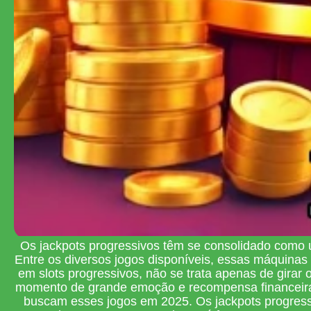
Os jackpots progressivos têm se consolidado como u
Entre os diversos jogos disponíveis, essas máquin
em slots progressivos, não se trata apenas de girar
momento de grande emoção e recompensa financeira.
buscam esses jogos em 2025. Os jackpots progress